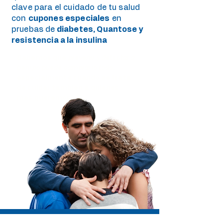
clave para el cuidado de tu salud
con
cupones especiales
en
pruebas de
diabetes, Quantose y
resistencia a la insulina
Sabemos que
prevenir y detectar a
tiempo puede cambiarlo todo,
especialmente cuando se trata
de cuidar también a quienes
más queremos.